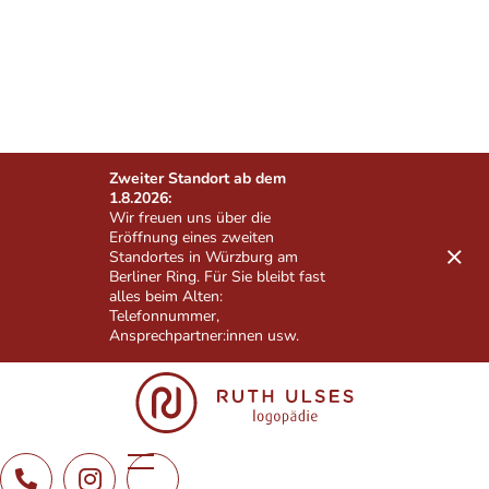
Zweiter Standort ab dem
1.8.2026:
Wir freuen uns über die
Eröffnung eines zweiten
Standortes in Würzburg am
Berliner Ring. Für Sie bleibt fast
alles beim Alten:
Telefonnummer,
Ansprechpartner:innen usw.